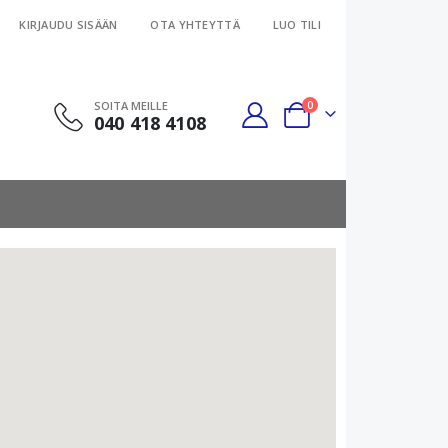
KIRJAUDU SISÄÄN
OTA YHTEYTTÄ
LUO TILI
tuotteet
SOITA MEILLE
0
040 418 4108
Cart